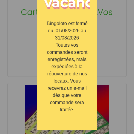
vacances
25,00 €
Cartons Loto Bingo.Vos
Numéros Privés
Bingoloto est fermé
du 01/08/2026 au
Choisir les options
31/08/2026
Toutes vos
commandes seront
enregistrées, mais
expédiées à la
réouverture de nos
locaux. Vous
recevrez un e-mail
dès que votre
commande sera
traitée.