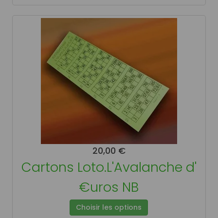
20,00 €
Cartons Loto.L'Avalanche d'
€uros NB
Choisir les options